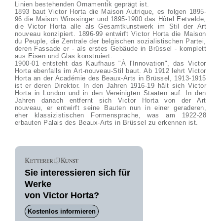
Linien bestehenden Ornamentik geprägt ist.
1893 baut Victor Horta die Maison Autrique, es folgen 1895-
96 die Maison Winssinger und 1895-1900 das Hôtel Eetvelde,
die Victor Horta alle als Gesamtkunstwerk im Stil der Art
nouveau konzipiert. 1896-99 entwirft Victor Horta die Maison
du Peuple, die Zentrale der belgischen sozialistischen Partei,
deren Fassade er - als erstes Gebäude in Brüssel - komplett
aus Eisen und Glas konstruiert.
1900-01 entsteht das Kaufhaus "À l'Innovation", das Victor
Horta ebenfalls im Art-nouveau-Stil baut. Ab 1912 lehrt Victor
Horta an der Académie des Beaux-Arts in Brüssel, 1913-1915
ist er deren Direktor. In den Jahren 1916-19 hält sich Victor
Horta in London und in den Vereinigten Staaten auf. In den
Jahren danach entfernt sich Victor Horta von der Art
nouveau, er entwirft seine Bauten nun in einer geraderen,
eher klassizistischen Formensprache, was am 1922-28
erbauten Palais des Beaux-Arts in Brüssel zu erkennen ist.
Sie interessieren sich für
Werke
von Victor Horta?
Kostenlos informieren