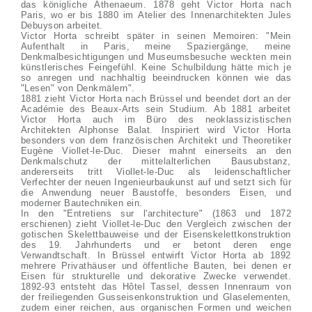
das königliche Athenaeum. 1878 geht Victor Horta nach
Paris, wo er bis 1880 im Atelier des Innenarchitekten Jules
Debuyson arbeitet.
Victor Horta schreibt später in seinen Memoiren: "Mein
Aufenthalt in Paris, meine Spaziergänge, meine
Denkmalbesichtigungen und Museumsbesuche weckten mein
künstlerisches Feingefühl. Keine Schulbildung hätte mich je
so anregen und nachhaltig beeindrucken können wie das
"Lesen" von Denkmälern".
1881 zieht Victor Horta nach Brüssel und beendet dort an der
Académie des Beaux-Arts sein Studium. Ab 1881 arbeitet
Victor Horta auch im Büro des neoklassizistischen
Architekten Alphonse Balat. Inspiriert wird Victor Horta
besonders von dem französischen Architekt und Theoretiker
Eugène Viollet-le-Duc. Dieser mahnt einerseits an den
Denkmalschutz der mittelalterlichen Bausubstanz,
andererseits tritt Viollet-le-Duc als leidenschaftlicher
Verfechter der neuen Ingenieurbaukunst auf und setzt sich für
die Anwendung neuer Baustoffe, besonders Eisen, und
moderner Bautechniken ein.
In den "Entretiens sur l'architecture" (1863 und 1872
erschienen) zieht Viollet-le-Duc den Vergleich zwischen der
gotischen Skelettbauweise und der Eisenskelettkonstruktion
des 19. Jahrhunderts und er betont deren enge
Verwandtschaft. In Brüssel entwirft Victor Horta ab 1892
mehrere Privathäuser und öffentliche Bauten, bei denen er
Eisen für strukturelle und dekorative Zwecke verwendet.
1892-93 entsteht das Hôtel Tassel, dessen Innenraum von
der freiliegenden Gusseisenkonstruktion und Glaselementen,
zudem einer reichen, aus organischen Formen und weichen